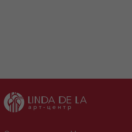
+7 (968) 960-99-99
Билеты
info@linda-de-la.com
©2025-2026
Политика обработки персональных данных