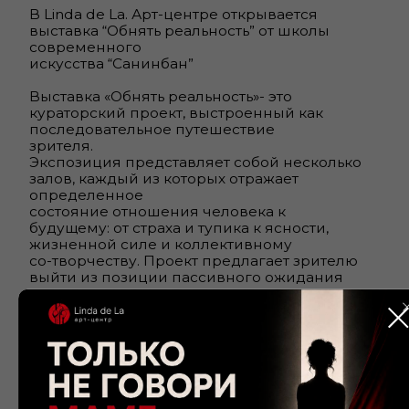
возвращения к целостности.
30 художников школы Санинбан
объединились, чтобы совершить дерзкий
жест и «отменить
Апокалипсис».
Мир слишком долго живет в режиме
хронического «что-то не так». Конечно мы
понимаем, что
искусство не отменит всю сложность мира,
но оно может изменить способ его
переживания.