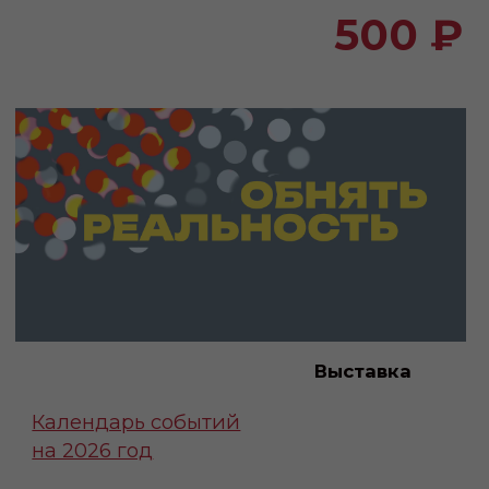
Выставка
Календарь событий
на 2026 год
В Linda de La. Арт-центре открывается
выставка “Обнять реальность” от школы
современного
искусства “Санинбан”
Выставка «Обнять реальность»- это
кураторский проект, выстроенный как
последовательное путешествие
зрителя.
Экспозиция представляет собой несколько
залов, каждый из которых отражает
определенное
состояние отношения человека к
будущему: от страха и тупика к ясности,
жизненной силе и коллективному
со-творчеству. Проект предлагает зрителю
выйти из позиции пассивного ожидания
апокалипсиса к
переживанию апокатастасиса, то есть
обновления, восстановления и