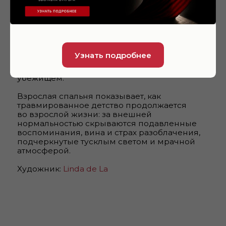
О нас
Маркет
Узнать подробнее
Посетителям
Партнерство
События
Контакты
Выставки
Линда.Карта
+7 (968) 960-99-99
Билеты
info@linda-de-la.com
©2025-2026