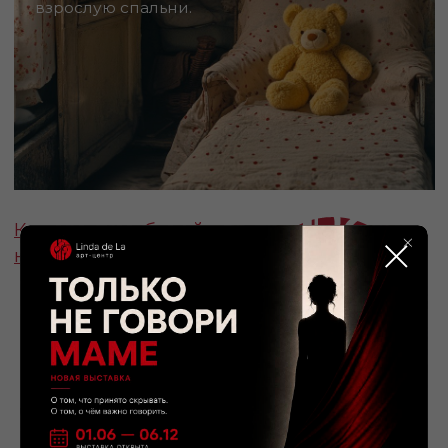
Продолжая иммерсивную инсталляцию
«Только не говори маме» художница Linda
de La представит две инсталляции —
детскую и взрослую спальни.
Детская спальня, где ребёнок должен быть
защищён, превращается в пространство
страха: сломанные игрушки и хаос
визуализируют гнев, бессилие и тревогу,
гардероб становится импровизированным
убежищем.
Взрослая спальня показывает, как
травмированное детство продолжается
во взрослой жизни: за внешней
нормальностью скрываются подавленные
воспоминания, вина и страх разоблачения,
подчеркнутые тусклым светом и мрачной
атмосферой.
Художник:
Linda de La