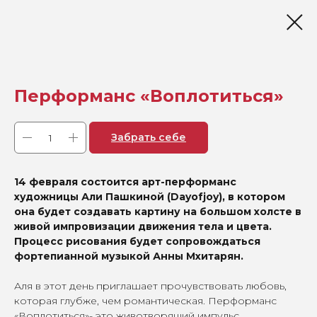
Перформанс «Воплотиться»
Забрать себе
14 февраля состоится арт-перформанс
художницы Али Пашкиной (Dayofjoy), в котором
она будет создавать картину на большом холсте в
живой импровизации движения тела и цвета.
Процесс рисования будет сопровождаться
фортепианной музыкой Анны Мхитарян.
Аля в этот день приглашает прочувствовать любовь,
которая глубже, чем романтическая. Перформанс
«Воплотиться»- это животворящий импульс,